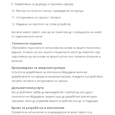
Разработване на фърмуер и приложен софтуер
Монтаж на печатни платки, производство на корпуса
Отстраняване на грешки / тестване
Издаване на прототип на готово устройство
Ако вече имате проект, ние ще ви помогнем да го завършите на някой
от гореописаните етапи!
Техническо задание.
Обикновено поръчката се изпълнява въз основа на вашето техническо
задание. В някои случаи нашите специалисти могат да помогнат при
подготовката му въз основа на вашите устни или писмени описания и
желания.
Програмиране на микроконтролери.
Услугата за разработване на електронно оборудване включва
разработването на софтуер за микроконтролери, вградени в устройството,
неговото тестване и отстраняване на грешки.
Допълнителни услуги.
Ако устройството трябва да взаимодейства с компютър или друго
технологично оборудване, можем също да разработим компютърна
програма, която да управлява вашето устройство или да го поддържа.
Време за разработка и изпълнение.
Условията за изпълнение са индивидуални за всеки проект и се