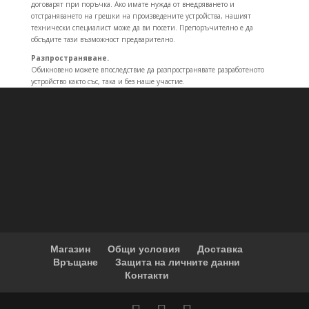
договарят при поръчка. Ако имате нужда от внедряването и
отстраняването на грешки на произведените устройства, нашият
технически специалист може да ви посети. Препоръчително е да
обсъдите тази възможност предварително.
Разпространяване.
Обикновено можете впоследствие да разпространявате разработеното
устройство както със, така и без наше участие.
Магазин
Общи условия
Доставка
Връщане
Защита на личните данни
Контакти