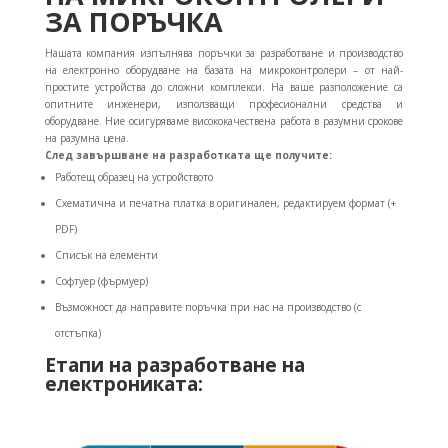
ЗА ПОРЪЧКА
Нашата компания изпълнява поръчки за разработване и производство
на електронно оборудване на базата на микроконтролери – от най-
простите устройства до сложни комплекси. На ваше разположение са
опитните инженери, използващи професионални средства и
оборудване. Ние осигуряваме висококачествена работа в разумни срокове
на разумна цена.
След завършване на разработката ще получите:
Работещ образец на устройството
Схематична и печатна платка в оригинален, редактируем формат (+
PDF)
Списък на елементи
Софтуер (фърмуер)
Възможност да направите поръчка при нас на производство (с
отстъпка)
Етапи на разработване на
електрониката: