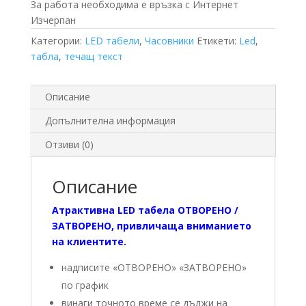
За работа необходима е връзка с Интернет
Изчерпан
Категории:
LED табели
,
Часовники
Етикети:
Led
,
табла
,
течащ текст
Описание
Допълнителна информация
Отзиви (0)
Описание
Атрактивна LED табела ОТВОРЕНО /
ЗАТВОРЕНО, привличаща вниманието
на клиентите.
надписите «ОТВОРЕНО» «ЗАТВОРЕНО»
по график
винаги точното време се дължи на