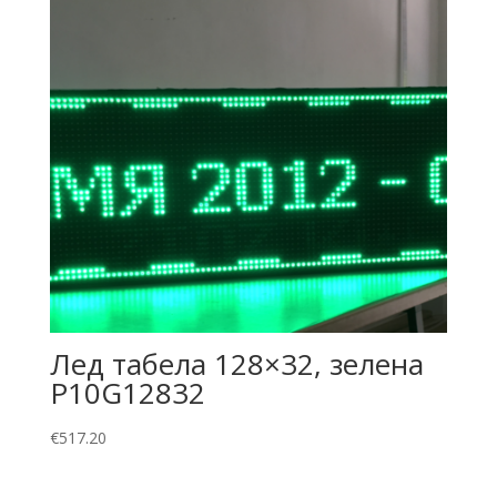
Лед табела 128×32, зелена
P10G12832
€
517.20