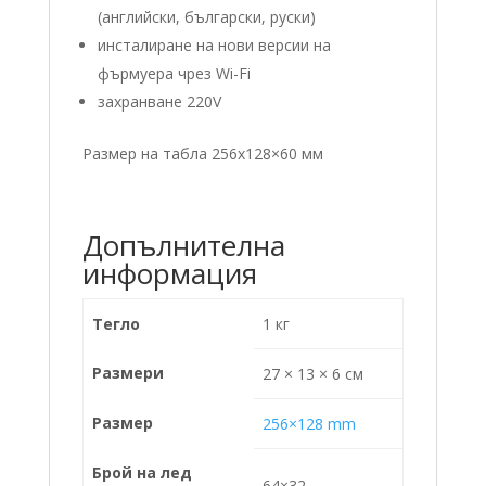
(английски, български, руски)
инсталиране на нови версии на
фърмуера чрез Wi-Fi
захранване 220V
Размер на табла 256х128×60 мм
Допълнителна
информация
Тегло
1 кг
Размери
27 × 13 × 6 см
Размер
256×128 mm
Брой на лед
64×32