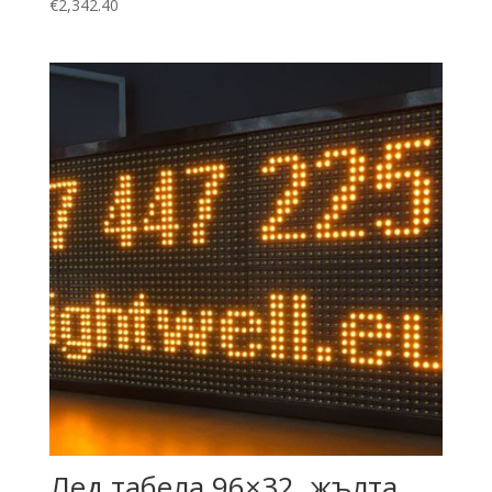
€
2,342.40
Лед табела 96×32, жълта