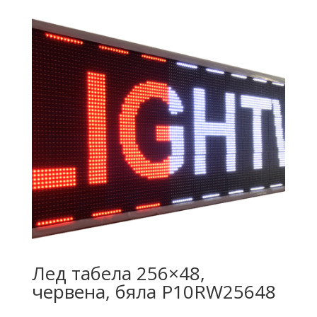
Лед табела 256×48,
червена, бяла P10RW25648