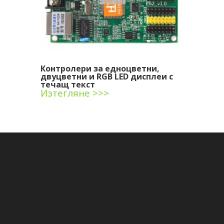
Контролери за едноцветни,
двуцветни и RGB LED дисплеи с
течащ текст
Изтегляне >>>